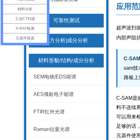
应用范
材料分析
————
工业CT扫描
可靠性测试
超声波扫
X-RAY检测
内部声阻
元器件筛选
配方分析|成分分析
C-SA
材料形貌/结构/成分分析
sam
SEM电镜/EDS能谱
路板上
AES俄歇电子能谱
C-SA
料不连续
FTIR红外光谱
可以用来
足够的话
Raman拉曼光谱
元器件使