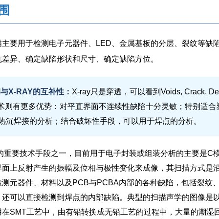
围
————————————————————————————
描主要用于检测电子元器件、LED、金属基板的分层、裂纹等缺
抗差异、确定缺陷形状和尺寸、确定缺陷方位。
M与X-RAY的互补性：
X-ray只是穿透，可以看到Voids, Crack,
技术则有更多优势：对平直界面不连续性缺陷十分灵敏；特别适
热沉焊接的分析；结合破坏性手段，可以用于焊点的分析。
M是的重要技术手段之一，目前用于电子封装或组装分析的主要是
界面上反射产生的振幅及位相与极性变化来成像，其扫描方式是沿
检测元器件、材料以及PCB与PCBA内部的各种缺陷，包括裂
，还可以直接检测到焊点的内部缺陷。典型的扫描声学的图像是
用在SMT工艺中，由有铅转换成无铅工艺的过程中，大量的潮湿