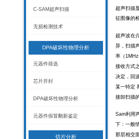
超声扫描显微
C-SAM超声扫描
征图像的
无损检测技术
超声波在
异，扫描
DPA破坏性物理分析
率（1MH
元器件筛选
接收方式
决定，回
芯片开封
某一特定
接卸扫描
DPA破坏性物理分析
Sam利用
元器件假冒翻新鉴定
下：一般
那层相交面
切片分析