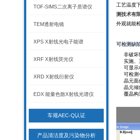
工艺温度
TOF-SIMS二次离子质谱仪
测技术有
外观就能
TEM透射电镜
XPS X射线光电子能谱
可检测缺
非破坏
XRF X射线荧光仪
实施、
可显示
可检测
XRD X射线衍射仪
晶元面
晶元倾
覆晶构
EDX 能量色散X射线光谱仪
车规AEC-Q认证
产品清洁度及污染物分析