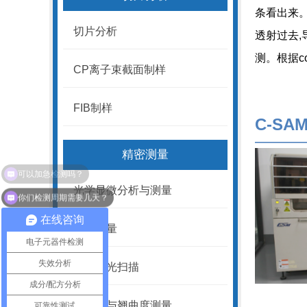
条看出来
切片分析
透射过去,
测。根据c
CP离子束截面制样
FIB制样
C-SA
————
精密测量
光学显微分析与测量
你们检测周期需要几天？
在线咨询
轮廓测量
电子元器件检测
失效分析
三维蓝光扫描
成分/配方分析
平整度与翘曲度测量
可靠性测试