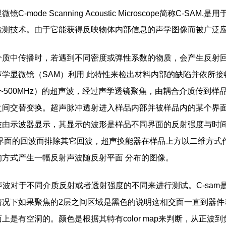
镜C-mode Scanning Acoustic Microscope简称
检测技术。由于它能获得反映物体内部信息的声学图像而被广泛
介质中传播时，若遇到不同密度或弹性系数的物质，会产生反射
声学显微镜（SAM）利用 此特性来检出材料内部的缺陷并依所
z~500MHz）的超声波，经过声学透镜聚焦，由耦合介质传到
之间交替变换。超声脉冲透射进入样品内部并被样品内的某个界面
波由示波器显示，其显示的波形是样品不同界面的反射强度与时
 界面的回波而排除其它回波，超声换能器在样品上方以二维方式
的方式产生一幅反射声波随反射平面 分布的图像。
声波对于不同介质反射或者透射强度的不同来进行测试。C-sa
情况下如果聚焦的2层之间区域是黑色的说明这相交面一直到器件
上是有空洞的。颜色是根据其特有color map来判断，从正