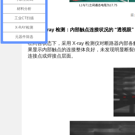
材料分析
工业CT扫描
X-RAY检测
（三）X-ray 检测：内部触点连接状况的 “透视眼”
元器件筛选
在闭合状态下，采用 X-ray 检测仪对断路器内部各
果显示内部触点的连接整体良好，未发现明显断裂
连接点或焊接点层面。