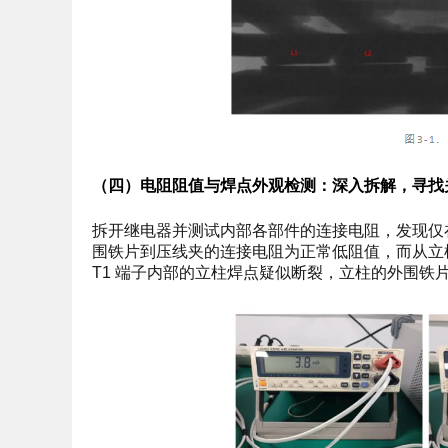
（四）电阻阻值与焊点外观检测：深入拆解，寻找
拆开继电器并测试内部各部件的连接电阻，发现仅在
围铁片到压线夹的连接电阻为正常低阻值，而从立
T1 端子内部的立柱焊点疑似断裂，立柱的外围