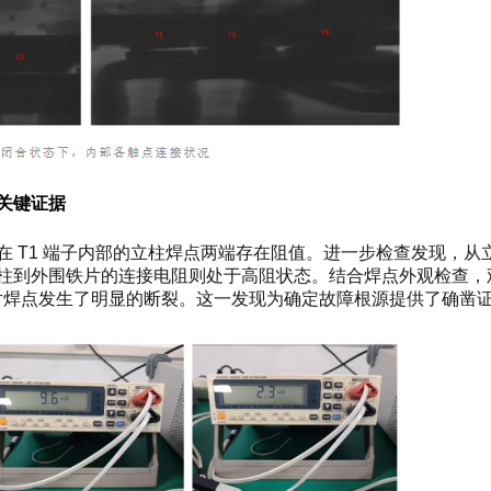
关键证据
 T1 端子内部的立柱焊点两端存在阻值。进一步检查发现，从
柱到外围铁片的连接电阻则处于高阻状态。结合焊点外观检查，
铁片焊点发生了明显的断裂。这一发现为确定故障根源提供了确凿