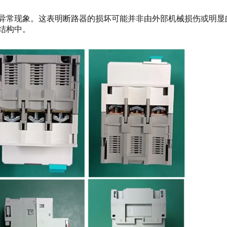
异常现象。这表明断路器的损坏可能并非由外部机械损伤或明显
结构中。