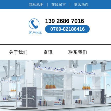
网站地图
|
在线留言
|
资讯动态
139 2686 7016
0769-82186416
客户热线
关于我们
资讯
联系我们