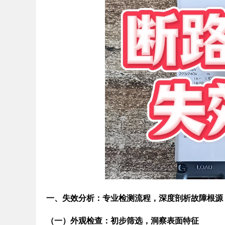
一、失效分析：专业检测流程，深度剖析故障根源
（一）外观检查：初步筛选，洞察表面特征